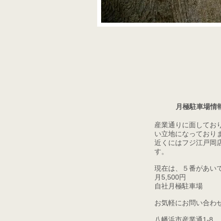
月極駐車場情報
産業通りに面してお
い立地になっており
近くにはフジ江戸岡
す。
現在は、５番があい
月5,500円
​自社月極駐車場
お
気軽にお問い合わ
​八幡浜市産業通1-8