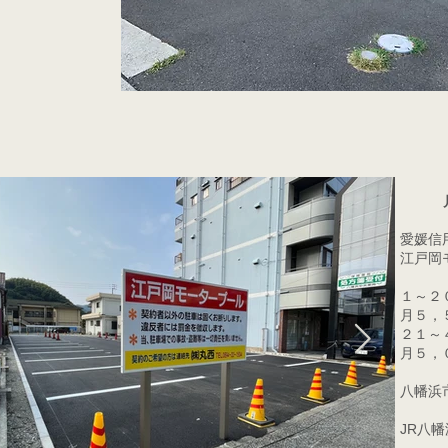
愛媛信
江戸岡
１～２
月
２１～
​月５
​八幡浜
​JR