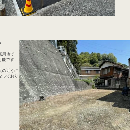
3
宅用地で
可能です。
浜の近くに
なっており
。