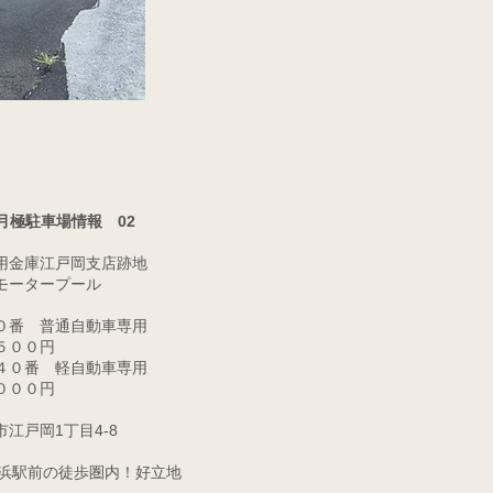
月極駐車場情報 02
用金庫江戸岡支店跡地
モータープール
０番 普通自動車専用
５，５００円
４０番 軽自動車専用
，０００円
市江戸岡1丁目4-8
八幡浜駅前の徒歩圏内！好立地